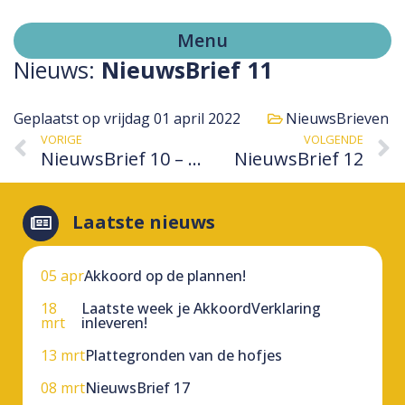
Menu
Nieuws:
NieuwsBrief 11
Geplaatst op
vrijdag 01 april 2022
NieuwsBrieven
VORIGE
VOLGENDE
NieuwsBrief 10 – Blok 5
NieuwsBrief 12
Laatste nieuws
05 apr
Akkoord op de plannen!
18
Laatste week je AkkoordVerklaring
mrt
inleveren!
13 mrt
Plattegronden van de hofjes
08 mrt
NieuwsBrief 17