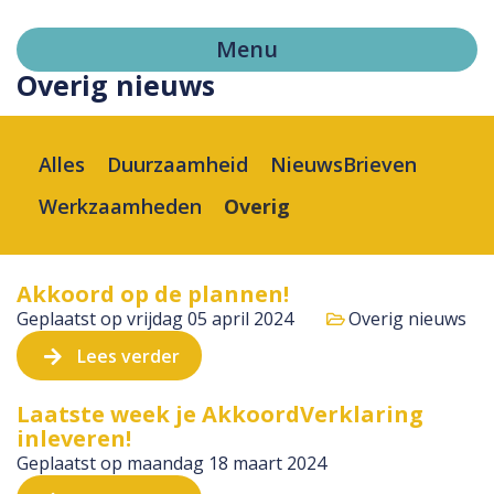
Menu
Overig nieuws
Alles
Duurzaamheid
NieuwsBrieven
Werkzaamheden
Overig
Akkoord op de plannen!
Geplaatst op
vrijdag 05 april 2024
Overig nieuws
Lees verder
Laatste week je AkkoordVerklaring
inleveren!
Geplaatst op
maandag 18 maart 2024